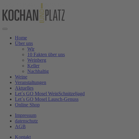
Home
Über uns
Wir
10 Fakten über uns
Weinberg
Keller
Nachhaltig
Weine
Veranstaltungen
Aktuelles
Let´s GO Mosel WeinSchnitzeljagd
Let´s GO Mosel Lausch-Genuss
Online Shop
Impressum
datenschutz
AGB
Kontakt