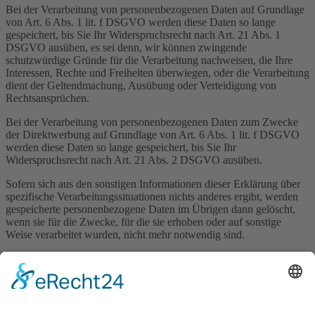
Bei der Verarbeitung von personenbezogenen Daten auf Grundlage
von Art. 6 Abs. 1 lit. f DSGVO werden diese Daten so lange
gespeichert, bis Sie Ihr Widerspruchsrecht nach Art. 21 Abs. 1
DSGVO ausüben, es sei denn, wir können zwingende
schutzwürdige Gründe für die Verarbeitung nachweisen, die Ihre
Interessen, Rechte und Freiheiten überwiegen, oder die Verarbeitung
dient der Geltendmachung, Ausübung oder Verteidigung von
Rechtsansprüchen.
Bei der Verarbeitung von personenbezogenen Daten zum Zwecke
der Direktwerbung auf Grundlage von Art. 6 Abs. 1 lit. f DSGVO
werden diese Daten so lange gespeichert, bis Sie Ihr
Widerspruchsrecht nach Art. 21 Abs. 2 DSGVO ausüben.
Sofern sich aus den sonstigen Informationen dieser Erklärung über
spezifische Verarbeitungssituationen nichts anderes ergibt, werden
gespeicherte personenbezogene Daten im Übrigen dann gelöscht,
wenn sie für die Zwecke, für die sie erhoben oder auf sonstige
Weise verarbeitet wurden, nicht mehr notwendig sind.