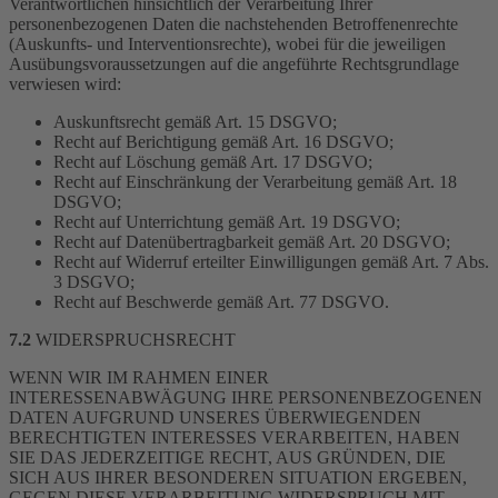
Verantwortlichen hinsichtlich der Verarbeitung Ihrer
personenbezogenen Daten die nachstehenden Betroffenenrechte
(Auskunfts- und Interventionsrechte), wobei für die jeweiligen
Ausübungsvoraussetzungen auf die angeführte Rechtsgrundlage
verwiesen wird:
Auskunftsrecht gemäß Art. 15 DSGVO;
Recht auf Berichtigung gemäß Art. 16 DSGVO;
Recht auf Löschung gemäß Art. 17 DSGVO;
Recht auf Einschränkung der Verarbeitung gemäß Art. 18
DSGVO;
Recht auf Unterrichtung gemäß Art. 19 DSGVO;
Recht auf Datenübertragbarkeit gemäß Art. 20 DSGVO;
Recht auf Widerruf erteilter Einwilligungen gemäß Art. 7 Abs.
3 DSGVO;
Recht auf Beschwerde gemäß Art. 77 DSGVO.
7.2
WIDERSPRUCHSRECHT
WENN WIR IM RAHMEN EINER
INTERESSENABWÄGUNG IHRE PERSONENBEZOGENEN
DATEN AUFGRUND UNSERES ÜBERWIEGENDEN
BERECHTIGTEN INTERESSES VERARBEITEN, HABEN
SIE DAS JEDERZEITIGE RECHT, AUS GRÜNDEN, DIE
SICH AUS IHRER BESONDEREN SITUATION ERGEBEN,
GEGEN DIESE VERARBEITUNG WIDERSPRUCH MIT