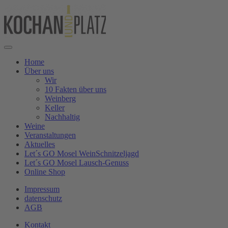
Home
Über uns
Wir
10 Fakten über uns
Weinberg
Keller
Nachhaltig
Weine
Veranstaltungen
Aktuelles
Let´s GO Mosel WeinSchnitzeljagd
Let´s GO Mosel Lausch-Genuss
Online Shop
Impressum
datenschutz
AGB
Kontakt